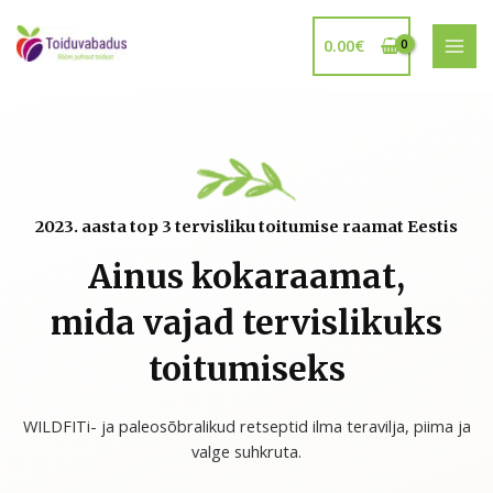
Skip
MAI
to
0.00
€
MEN
content
2023. aasta top 3 tervisliku toitumise raamat Eestis
Ainus kokaraamat,
mida vajad tervislikuks
toitumiseks
WILDFITi- ja paleosõbralikud retseptid ilma teravilja, piima ja
valge suhkruta.