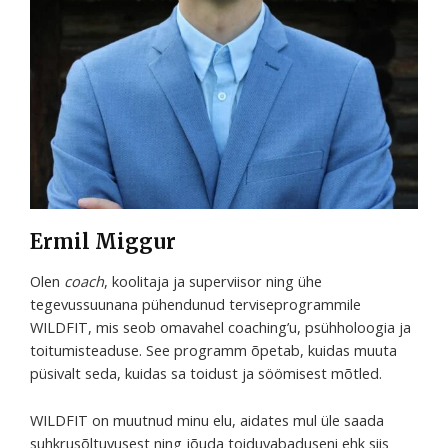
Ermil Miggur
Olen
coach
, koolitaja ja superviisor ning ühe
tegevussuunana pühendunud terviseprogrammile
WILDFIT, mis seob omavahel coaching’u, psühholoogia ja
toitumisteaduse. See programm õpetab, kuidas muuta
püsivalt seda, kuidas sa toidust ja söömisest mõtled.
WILDFIT on muutnud minu elu, aidates mul üle saada
suhkrusõltuvusest ning jõuda toiduvabaduseni ehk siis