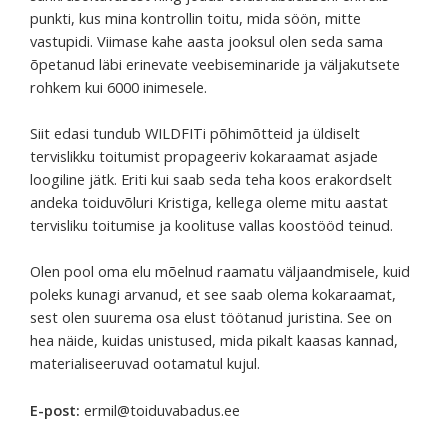
punkti, kus mina kontrollin toitu, mida söön, mitte
vastupidi. Viimase kahe aasta jooksul olen seda sama
õpetanud läbi erinevate veebiseminaride ja väljakutsete
rohkem kui 6000 inimesele.
Siit edasi tundub WILDFITi põhimõtteid ja üldiselt
tervislikku toitumist propageeriv kokaraamat asjade
loogiline jätk. Eriti kui saab seda teha koos erakordselt
andeka toiduvõluri Kristiga, kellega oleme mitu aastat
tervisliku toitumise ja koolituse vallas koostööd teinud.
Olen pool oma elu mõelnud raamatu väljaandmisele, kuid
poleks kunagi arvanud, et see saab olema kokaraamat,
sest olen suurema osa elust töötanud juristina. See on
hea näide, kuidas unistused, mida pikalt kaasas kannad,
materialiseeruvad ootamatul kujul.
E-post:
ermil@toiduvabadus.ee