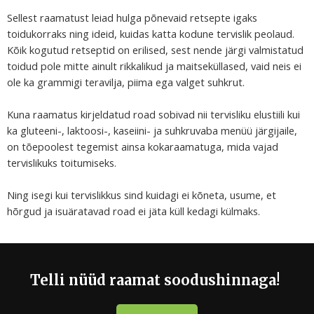
Sellest raamatust leiad hulga põnevaid retsepte igaks
toidukorraks ning ideid, kuidas katta kodune tervislik peolaud.
Kõik kogutud retseptid on erilised, sest nende järgi valmistatud
toidud pole mitte ainult rikkalikud ja maitseküllased, vaid neis ei
ole ka grammigi teravilja, piima ega valget suhkrut.
Kuna raamatus kirjeldatud road sobivad nii tervisliku elustiili kui
ka gluteeni-, laktoosi-, kaseiini- ja suhkruvaba menüü järgijaile,
on tõepoolest tegemist ainsa kokaraamatuga, mida vajad
tervislikuks toitumiseks.
Ning isegi kui tervislikkus sind kuidagi ei kõneta, usume, et
hõrgud ja isuäratavad road ei jäta küll kedagi külmaks.
Telli nüüd raamat soodushinnaga!