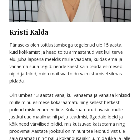
Kristi Kalda
Tänaseks olen toitlustamisega tegelenud üle 15 aasta,
kuid kokkamist ja head toitu armastanud vist küll terve
elu. Juba lapsena meeldis mulle vaadata, kuidas ema ja
vanaema süüa tegid: nende käest sain teada esimesed
nipid ja trikid, mida maitsva toidu valmistamisel silmas
pidada.
Olin umbes 13 aastat vana, kui vanaema ja vanaisa kinkisid
mulle minu esimese kokaraamatu ning sellest hetkest
polnud miski enam endine. Kokaraamatud avasid mulle
justkui uue maailma: nii palju teadmisi, ägedaid ideid ja
kõik need värvilised pildid, mis kutsuvad katsetama ning
proovima! Aastate jooksul on minuni tee leidnud vist üle
saja raamatu ning palju kokandusajakirju, mida ikka ja jälle