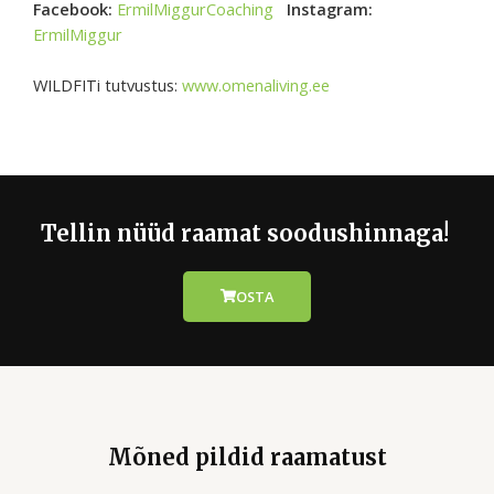
Facebook:
ErmilMiggurCoaching
Instagram:
ErmilMiggur
WILDFITi tutvustus:
www.omenaliving.ee
Tellin nüüd raamat soodushinnaga!
OSTA
Mõned pildid raamatust