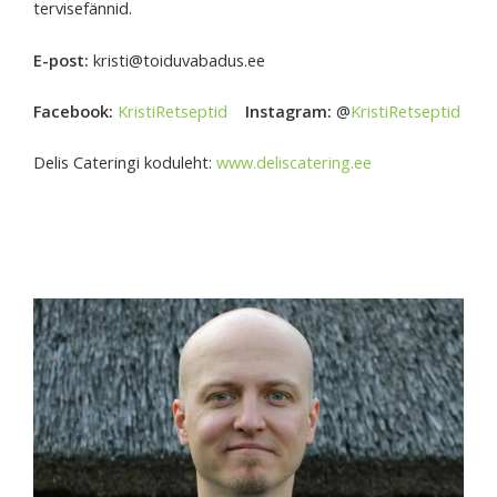
tervisefännid.
E-post:
kristi@toiduvabadus.ee
Facebook:
KristiRetseptid
Instagram:
@
KristiRetseptid
Delis Cateringi koduleht:
www.deliscatering.ee
Telli nüüd! TASUTA tarne DPD
pakiautomaati kuni 29.01.2023